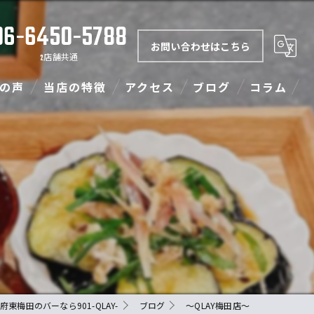
06-6450-5788
お問い合わせはこちら
2店舗共通
の声
当店の特徴
アクセス
ブログ
コラム
ダーツ
901-QLAY-梅田店
カラオケ
フード
ランチ
イベント
府東梅田のバーなら901-QLAY-
ブログ
〜QLAY梅田店〜