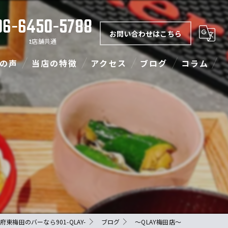
06-6450-5788
お問い合わせはこちら
2店舗共通
の声
当店の特徴
アクセス
ブログ
コラム
ダーツ
901-QLAY-梅田店
カラオケ
フード
ランチ
イベント
府東梅田のバーなら901-QLAY-
ブログ
〜QLAY梅田店〜