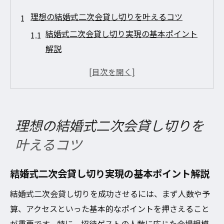
理想の結婚式二次会貸し切りを叶えるコツ
結婚式二次会貸し切り実現の基本ポイント
解説
おしゃれと実用性両立の結婚式二次会貸し
切り選び
結婚式二次会貸し切りで重視すべき雰囲気
と設備
理想の結婚式二次会貸し切りを
結婚式二次会貸し切り成功の段取りと準備
叶えるコツ
術
結婚式二次会貸し切りに最適なプラン比較
結婚式二次会貸し切り実現の基本ポイント解説
法とは
結婚式二次会貸し切りを成功させるには、まず人数や予
会場選びで差がつく結婚式二次会貸し切り
算、アクセスといった基本的なポイントを押さえること
結婚式二次会貸し切りで設備とアクセスを
が重要です。特に、招待ゲストの人数に応じた会場規模