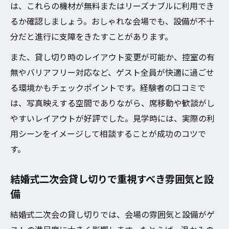
は、これらの機材が無料またはリーズナブルに利用でき
結婚式二次会貸し切りでゲスト負担を減ら
るか確認しましょう。おしゃれな会場でも、設備が不十
す工夫
分だと進行に支障をきたすことがあります。
少人数対応の結婚式二次会貸し切りも人気
少人数向け結婚式二次会貸し切りのメリッ
また、貸し切り時のレイアウト変更が可能か、控室の有
ト解説
無やバリアフリー対応など、ゲスト全員が快適に過ごせ
る環境かもチェックポイントです。経験者の口コミで
結婚式二次会貸し切りでアットホームな会
は、写真映えする空間でありながら、席移動や歓談がし
場選び
やすいレイアウトが好評でした。見学時には、実際の利
少人数結婚式二次会貸し切りの費用を抑え
用シーンをイメージして相談することが成功のコツで
るコツ
す。
結婚式二次会貸し切りで柔軟な対応が叶う
理由
結婚式二次会貸し切りで重視すべき雰囲気と設
少人数で楽しむ結婚式二次会貸し切りの魅
備
力
結婚式二次会の貸し切りでは、会場の雰囲気と設備がゲ
結婚式二次会貸し切り予約で失敗しない方法