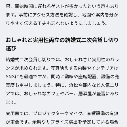
アクセス重視の結婚式二次会貸し切りでゲ
果、開始時間に遅れるゲストが多かったという声もあり
スト満足度向上
ます。事前にアクセス方法を確認し、地図や案内を分か
結婚式二次会貸し切り会場の交通手段と選
りやすく伝える工夫も忘れないようにしましょう。
び方
結婚式二次会貸し切りで迷わない会場位置
おしゃれと実用性両立の結婚式二次会貸し切り
の探し方
選び
人数や予算に合う貸し切り会場の探し方
結婚式二次会貸し切りでは、おしゃれさと実用性のバラ
結婚式二次会貸し切りで人数別おすすめ会
ンスが求められます。写真映えする内装やインテリアは
場選び
SNSにも最適ですが、同時に動線や座席配置、設備の充
予算に合わせた結婚式二次会貸し切りプラ
実度も重視しましょう。特に、浜松や都内など人気エリ
ンの選択肢
アでは、おしゃれなカフェやバー、居酒屋が豊富にあり
ます。
結婚式二次会貸し切りの費用相場と抑え方
結婚式二次会貸し切りで人数と予算を両立
実用面では、プロジェクターやマイク、音響設備の有無
する方法
が重要です。余興やサプライズ演出を予定している場合