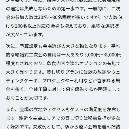
見極める
の選定は失敗しないための第一歩です。一般的に、二次
結婚式二次会貸し切りに最適な会場ランキ
会の参加人数は30名〜80名程度が多いですが、少人数向
ングの活用法
けや100名以上対応の会場も増えており、柔軟な選択肢
写真映え重視の結婚式二次会貸し切り会場
が広がっています。
ポイント
次に、予算設定も会場選びの大きな軸となります。平均
結婚式二次会貸し切りで失敗しない会場チ
的な結婚式二次会の費用は一人あたり5,000円〜8,000円
ェックリスト
程度とされており、飲食内容や演出オプションの有無で
結婚式二次会貸し切りで幹事も安心な選び
大きく異なります。貸し切りプランには飲み放題やウェ
方
ディングケーキ、プロジェクター利用などが含まれる場
二次会貸し切りならアクセス重視が安心
合も多く、全体予算に対して何を優先するか明確にして
結婚式二次会貸し切りではアクセスの良さ
おくことが大切です。
が重要
また、会場の立地やアクセスもゲストの満足度を左右し
結婚式二次会貸し切りで駅近を選ぶメリッ
ます。駅近や主要エリアでの貸し切りは移動負担が少な
ト解説
く好評です。失敗例として、駅から遠い会場を選んだ結