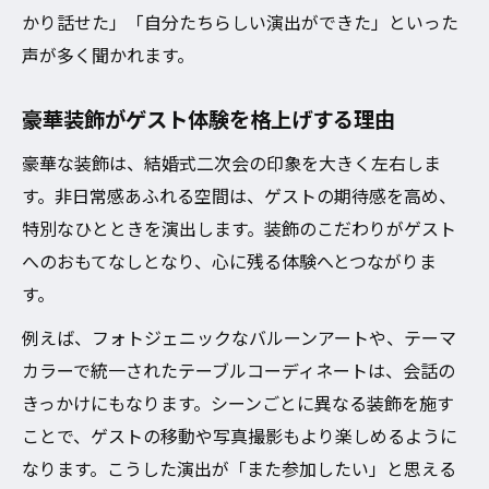
後悔しないための参加メリットを解説
かり話せた」「自分たちらしい演出ができた」といった
豪華装飾が生む特別な体験の価値
声が多く聞かれます。
参加率が上がるおしゃれな豪華装飾の工夫
豪華装飾がゲスト体験を格上げする理由
結婚式二次会貸し切り参加率を上げる演出
おしゃれな装飾でゲストの心を掴む方法
豪華な装飾は、結婚式二次会の印象を大きく左右しま
豪華装飾が友人参加率アップに効く理由
す。非日常感あふれる空間は、ゲストの期待感を高め、
特別なひとときを演出します。装飾のこだわりがゲスト
貸し切り会場で実現する印象的な空間作り
へのおもてなしとなり、心に残る体験へとつながりま
装飾アイデアで結婚式二次会貸し切り活性
す。
化
後悔しない結婚式二次会貸し切り成功法
例えば、フォトジェニックなバルーンアートや、テーマ
カラーで統一されたテーブルコーディネートは、会話の
結婚式二次会貸し切り成功のための準備術
きっかけにもなります。シーンごとに異なる装飾を施す
後悔しないための装飾と会場選びのポイン
ことで、ゲストの移動や写真撮影もより楽しめるように
ト
なります。こうした演出が「また参加したい」と思える
ゲスト満足度を高める進行と演出アイデア