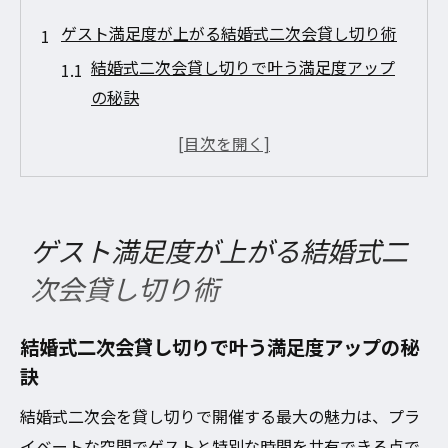
ゲスト満足度が上がる結婚式二次会貸し切り術
結婚式二次会貸し切りで叶う満足度アップ
の秘訣
豪華装飾がゲスト体験を格上げする理由
会場選びと演出で後悔しない二次会を実現
結婚式二次会貸し切りでアットホームな空
間作り
ゲスト満足度が上がる結婚式二
ゲスト目線の結婚式二次会貸し切りポイン
次会貸し切り術
ト
豪華装飾で叶える理想の結婚式二次会体験
結婚式二次会貸し切りで叶う満足度アップの秘
結婚式二次会貸し切り会場の装飾最前線
訣
おしゃれで印象的な豪華装飾の選び方
結婚式二次会を貸し切りで開催する最大の魅力は、プラ
貸し切り会場で映える装飾アイデア集
イベートな空間でゲストと特別な時間を共有できる点で