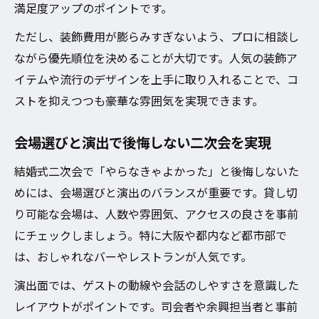
満足度アップのポイントです。
結婚式二次会貸し切りで気を付けたい注意
ただし、装飾費用が膨らみすぎないよう、プロに相談し
点
ながら優先順位を決めることが大切です。人気の装飾ア
参加率と満足度を両立させる成功の秘訣
イテムや流行のデザインを上手に取り入れることで、コ
ストを抑えつつも豪華な雰囲気を実現できます。
会場選びと演出で後悔しない二次会を実現
結婚式二次会で「やらなきゃよかった」と後悔しないた
めには、会場選びと演出のバランスが重要です。貸し切
り可能な会場は、人数や雰囲気、アクセスの良さを事前
にチェックしましょう。特に大阪や都内など都市部で
は、おしゃれなバーやレストランが人気です。
演出面では、ゲストの動線や会話のしやすさを意識した
レイアウトがポイントです。司会者や余興担当者と事前