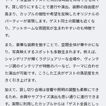
理想を形にする結婚式二次会貸し切り術
す。貸し切りにすることで進行や演出、装飾の自由度が
少人数でも映える豪華装飾の作り方
高まり、カップルの個性や希望を反映したオリジナルの
結婚式二次会貸し切りのコスト管理ポイント
パーティーが実現します。ゲスト同士の距離も近くな
結婚式二次会貸し切り費用の内訳と割安術
り、アットホームな雰囲気が生まれやすいのも特徴で
す。
豪華装飾のコストを賢く抑える方法
会費設定のポイントと満足度の両立法
また、豪華な装飾を施すことで、空間全体が華やかにな
り、写真映えするスポットも多数生まれます。例えば、
プロ依頼と手作り装飾のコスト比較
シャンデリアが輝くラグジュアリーな会場や、ヴィンテ
結婚式二次会貸し切りで予算オーバー回避
ージ調のインテリアが特徴のバーなど、テーマに合わせ
術
た演出が可能です。こうした工夫がゲストの満足度を大
行くべきか迷う結婚式二次会の魅力とは
きく引き上げます。
結婚式二次会貸し切りが選ばれる3つの理由
加えて、貸し切り会場は音響や照明の調整も柔軟にでき
行くべきか迷う人に響く装飾と演出
るため、余興やサプライズ演出も思い通りに進行できま
結婚式二次会貸し切りの参加率アップ術
す。実際に利用したカップルからは「ゲスト全員としっ