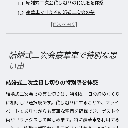
結婚式二次会貸し切りの特別感を体感
豪華車で叶える結婚式二次会の夢
結婚式二次会貸し切りで非日常を演出
豪華車で結婚式二次会を特別に
結婚式二次会貸し切りで忘れられない瞬間
豪華車と共に結婚式二次会を楽しむ
結婚式二次会豪華車で特別な思
貸し切り豪華車で二次会を演出
い出
二次会に豪華車貸し切りの新提案
貸し切り豪華車で二次会の魅力倍増
結婚式二次会貸し切りの特別感を体感
結婚式二次会貸し切りプランの選び方
結婚式二次会での貸し切りは、特別な一日の締めくくり
豪華車貸し切りで二次会を華やかに
に相応しい選択肢です。貸し切りにすることで、プライ
結婚式二次会貸し切りで特別な演出
ベートでありながらも豪華な空間を確保でき、ゲスト全
豪華車と二次会で非日常を体験
員がリラックスして楽しめます。特に豪華車を利用する