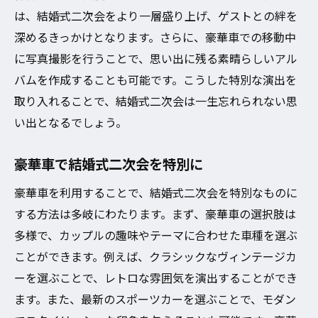
結婚式二次会貸し切りでより特別に
は、結婚式二次会をより一層盛り上げ、ゲストとの絆を
深めるきっかけとなります。さらに、豪華車での移動中
豪華車で特別な一日を演出する方法
に写真撮影を行うことで、思い出に残る素晴らしいアル
結婚式二次会豪華車で非日常体験
バムを作成することも可能です。こうした特別な演出を
結婚式二次会貸し切りで非日常を体験
取り入れることで、結婚式二次会は一生忘れられない思
豪華車で二次会を特別な一日に
い出となるでしょう。
結婚式二次会貸し切りの新たな提案
豪華車で非日常を演出するアイデア
豪華車で結婚式二次会を特別に
結婚式二次会貸し切りで特別な体験を
豪華車を利用することで、結婚式二次会を特別なものに
豪華車で忘れられない二次会を
する方法は多岐にわたります。まず、豪華車の選択肢は
豪華車で彩る結婚式二次会の秘訣
多様で、カップルの趣味やテーマに合わせた車種を選ぶ
結婚式二次会貸し切りで彩る秘訣
ことができます。例えば、クラシックなヴィンテージカ
ーを選ぶことで、レトロな雰囲気を演出することができ
豪華車で二次会を特別にする方法
ます。また、最新のスポーツカーを選ぶことで、モダン
結婚式二次会貸し切りで華やかに