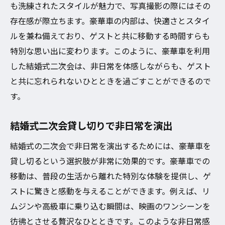
も洗練されたスタイルが魅力で、写真撮影の際にはその
結婚式二次会を豪華車で華やかに
存在感が際立ちます。豪華車の内部は、快適さとスタイ
豪華車貸し切りで結婚式二次会を盛り上げ
ルを兼ね備えており、ゲストと共に移動する時間すらも
る
特別な思い出に変わります。このように、豪華車を利用
結婚式二次会貸し切りの華やかさを追求
した結婚式二次会は、非日常を体感しながらも、ゲスト
と共に忘れられないひとときを過ごすことができるので
豪華車で二次会をゴージャスに
す。
結婚式二次会貸し切りで華麗な演出
豪華車で結婚式二次会を彩る工夫
結婚式二次会貸し切りで非日常を演出
結婚式二次会貸し切りで特別な時間を
結婚式の二次会で非日常を演出するためには、豪華車を
特別な日を豪華車貸し切りで演出
貸し切るという選択肢が非常に効果的です。豪華車での
結婚式二次会貸し切りで特別な日を祝う
移動は、普段の生活から離れた特別な体験を提供し、ゲ
豪華車の貸し切りで二次会を計画
ストに驚きと感動を与えることができます。例えば、リ
結婚式二次会貸し切りで特別な演出
ムジンや高級車に乗り込む瞬間は、映画のワンシーンを
豪華車貸し切りで非日常を味わう
彷彿とさせる贅沢なひとときです。このような非日常感