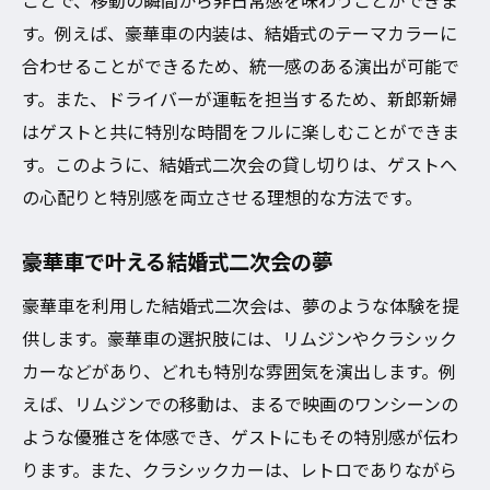
ことで、移動の瞬間から非日常感を味わうことができま
二次会に豪華車貸し切りの魅力
す。例えば、豪華車の内装は、結婚式のテーマカラーに
結婚式二次会貸し切りの魅力を探る
合わせることができるため、統一感のある演出が可能で
豪華車で結婚式二次会を特別にする理由
す。また、ドライバーが運転を担当するため、新郎新婦
結婚式二次会貸し切りで叶える夢
はゲストと共に特別な時間をフルに楽しむことができま
豪華車で二次会を感動的に演出
す。このように、結婚式二次会の貸し切りは、ゲストへ
結婚式二次会貸し切りによる特別な体験
の心配りと特別感を両立させる理想的な方法です。
豪華車の魅力で二次会をアップグレード
豪華車で叶える結婚式二次会の夢
豪華車貸し切りで思い出深い二次会
結婚式二次会貸し切りで感動を共有
豪華車を利用した結婚式二次会は、夢のような体験を提
豪華車で二次会に彩りを添える
供します。豪華車の選択肢には、リムジンやクラシック
カーなどがあり、どれも特別な雰囲気を演出します。例
結婚式二次会貸し切りの楽しみ方
えば、リムジンでの移動は、まるで映画のワンシーンの
豪華車と共に特別な二次会を実現
ような優雅さを体感でき、ゲストにもその特別感が伝わ
結婚式二次会貸し切りで忘れられない日を
ります。また、クラシックカーは、レトロでありながら
豪華車で心に残る二次会を演出