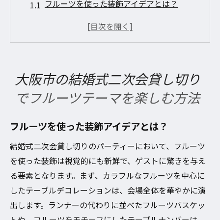
フルーツを使った装飾アイデアとは？
ゲストを驚かせるフルーツメニューの提案
フルーツをテーマにしたフォトブースの作
り方
貸し切りスペースの選び方
大阪市の結婚式二次会貸し切り
予算に合わせたフルーツテーマの実現方法
でフルーツテーマを楽しむ方法
フルーツを取り入れた演出例
フルーツをテーマにした大阪市の結婚式二次会
フルーツを使った装飾アイデアとは？
貸し切りパーティーの魅力
結婚式二次会貸し切りのパーティーにおいて、フルーツ
視覚的にも楽しめるフルーツディスプレイ
を使った装飾は視覚的にも新鮮で、ゲストに驚きを与え
フルーツカクテルで大人の雰囲気を演出
る要素となります。まず、カラフルなフルーツを中心に
季節のフルーツを活かしたメニュー紹介
したテーブルデコレーションは、会場全体を華やかに演
フルーツを使ったサプライズ演出
出します。ランナーの代わりに並べたフルーツバスケッ
健康志向のゲストにも嬉しいフルーツメニ
トや、フルーツをモチーフにしたテーブルナンバーは、