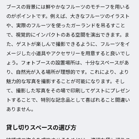
ブースの背景には鮮やかなフルーツのモチーフを用いる
健康志向のゲストに嬉しいフルーツメニュ
のがポイントです。例えば、大きなフルーツのイラスト
ー
や、実際のフルーツを使ったガーランドを吊るすこと
プライベート空間で楽しむ大阪市の結婚式二次
で、視覚的にインパクトのある空間を演出できます。ま
会貸し切りフルーツパーティー
た、ゲストが楽しんで撮影できるように、フルーツをイ
フルーツをテーマにしたプライベート空間
メージした小道具やアクセサリーを用意すると良いでし
の演出
ょう。フォトブースの設置場所は、十分なスペースがあ
大阪市内のおすすめプライベート空間
り、自然光が入る場所が理想的です。これにより、より
ゲストと楽しむフルーツアクティビティ
魅力的な写真を撮影することが可能になります。そし
貸し切りの特典とサービス内容
て、撮影した写真をその場で印刷してゲストにプレゼン
季節のフルーツを活かしたデザート紹介
トすることで、特別な記念品として喜ばれること間違い
ありません。
フルーツが彩る特別な瞬間
大阪市の結婚式二次会を貸し切り！フルーツが
貸し切りスペースの選び方
もたらす特別な記憶