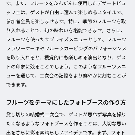
フルーツをテーマにした音楽と照明の演出
す。また、フルーツをふんだんに使用したデザートビュ
貸し切り空間だから可能なサプライズ企画
ッフェは、ゲストが自由に選んで楽しめるスタイルで、
参加者全員を楽しませます。特に、季節のフルーツを取
フルーツを取り入れた特別な演出とは
り入れることで、旬の味わいを堪能できます。さらに、
大阪市内のおすすめ貸し切りスペース
フルーツを使ったサプライズメニューとして、フルーツ
フルーツを活用した季節感の演出
フラワーケーキやフルーツカービングのパフォーマンス
ゲストに喜ばれるお土産アイデア
を取り入れると、視覚的にも楽しめる演出となり、ゲス
大阪市でフルーツを主役にした結婚式二次会貸
トの印象に残ることでしょう。このようなフルーツメニ
し切りの楽しみ方
ューを通じて、二次会の記憶をより鮮やかに刻むことが
フルーツをテーマにしたゲームとアクティ
できます。
ビティ
フルーツをテーマにしたフォトブースの作り方
フルーツを使ったディスプレイの魅力
フルーツをテーマにした装飾アイデア集
貸し切りの結婚式二次会で、ゲストが思わず写真を撮り
貸し切りパーティーでのフルーツの活用法
たくなるようなフォトブースを作ることは、大切な思い
出をさらに彩る素晴らしいアイデアです。まず、フォト
フルーツカクテルの楽しみ方