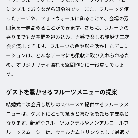
ュー
シンプルでありながら印象的です。また、フルーツを使
フルーツがもたらす華やかな雰囲気
ったアーチや、フォトウォールに飾ることで、会場の雰
囲気を一層高めることができます。さらに、フルーツの
結婚式二次会を華やかに！大阪市での貸し切り
香りまでもが空間を包み込み、五感で楽しむ結婚式二次
フルーツパーティーのメリット
会を演出できます。フルーツの色や形を活かしたデコレ
貸し切りで叶えるプライベートパーティー
ーションは、どんなテーマにも柔軟に取り入れられるた
の魅力
め、オリジナリティ溢れる空間作りに一役買うでしょ
フルーツテーマで差別化するアイデア
う。
ゲスト参加型のフルーツアクティビティ
気軽に楽しめるフルーツビュッフェ
ゲストを驚かせるフルーツメニューの提案
貸し切り空間での自由な演出
結婚式二次会貸し切りのスペースで提供するフルーツメ
フルーツがもたらすリラックス効果
ニューは、ゲストにとって驚きと喜びをもたらす要素と
大阪市で結婚式二次会を貸し切り！フルーツが
なります。新鮮なフルーツカクテルやノンアルコールフ
彩る特別なひととき
ルーツスムージーは、ウェルカムドリンクとして最適で