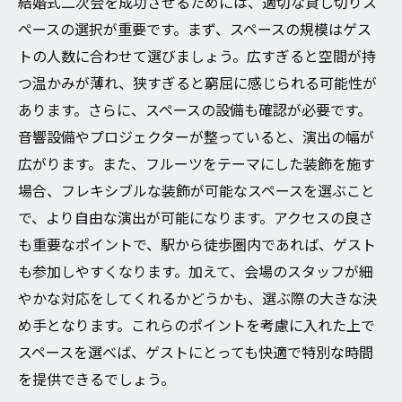
結婚式二次会を成功させるためには、適切な貸し切りス
色とりどりのフルーツで彩る思い出
ペースの選択が重要です。まず、スペースの規模はゲス
フルーツテーマのパーティーがもたらす感
トの人数に合わせて選びましょう。広すぎると空間が持
動
つ温かみが薄れ、狭すぎると窮屈に感じられる可能性が
ゲストが喜ぶフルーツアレンジのアイデア
あります。さらに、スペースの設備も確認が必要です。
フルーツを使った特別な演出例
音響設備やプロジェクターが整っていると、演出の幅が
貸し切りに適したスペース選びのポイント
広がります。また、フルーツをテーマにした装飾を施す
忘れられないフルーツパーティーの秘訣
場合、フレキシブルな装飾が可能なスペースを選ぶこと
色とりどりのフルーツで彩る大阪市の結婚式二
で、より自由な演出が可能になります。アクセスの良さ
次会貸し切り体験
も重要なポイントで、駅から徒歩圏内であれば、ゲスト
フルーツを活用したカラフルなデコレーシ
も参加しやすくなります。加えて、会場のスタッフが細
ョン
やかな対応をしてくれるかどうかも、選ぶ際の大きな決
め手となります。これらのポイントを考慮に入れた上で
ゲストを驚かせるフルーツサプライズ
スペースを選べば、ゲストにとっても快適で特別な時間
フルーツテーマの思い出に残る演出
を提供できるでしょう。
大阪市内のフルーツに特化した貸し切りス