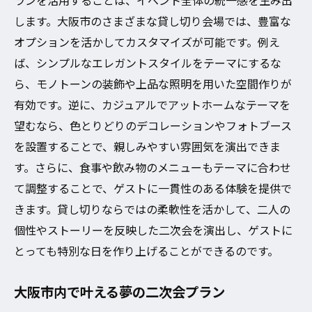
ランを活用することは、イベント全体の統一感を生み出
活用術
します。大阪市のさまざまな貸し切り会場では、豊富な
貸し切りプランで叶える最高の二次会体験
オプションを活かしてカスタマイズが可能です。例え
大阪市で選ぶべき二次会貸し切りプラン
ば、シンプルなエレガントスタイルをテーマにするな
貸し切りプランを活用した二次会のアイデ
ら、モノトーンの装飾や上品な照明を用いた空間作りが
ア
有効です。逆に、カジュアルでアットホームなテーマを
大阪市での結婚式二次会貸し切りプランが人気
望むなら、色とりどりのデコレーションやフォトブース
の理由
を設置することで、親しみやすい雰囲気を演出できま
す。さらに、食事や飲み物のメニューもテーマに合わせ
貸し切りプランがもたらす安心感とプライ
て調整することで、ゲストに一貫性のある体験を提供で
バシー
きます。貸し切りならではの柔軟性を活かして、二人の
大阪市で貸し切りプランが選ばれる理由
個性やストーリーを反映した二次会を演出し、ゲストに
二次会に最適な貸し切りプランの魅力
とっても特別な日を作り上げることができるのです。
大阪市で人気の理由は多彩な貸し切りオプ
ション
大阪市内で叶える夢の二次会プラン
貸し切りプランが人気の理由を徹底解説