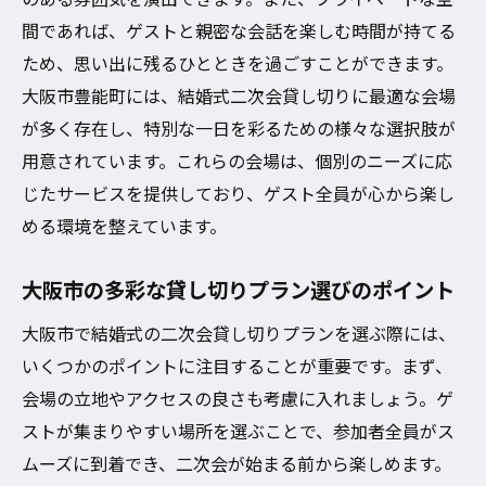
会
間であれば、ゲストと親密な会話を楽しむ時間が持てる
大阪市で選ぶべき貸し切りスポットの特徴
ため、思い出に残るひとときを過ごすことができます。
ゲストが喜ぶ貸し切り会場の選び方
大阪市豊能町には、結婚式二次会貸し切りに最適な会場
が多く存在し、特別な一日を彩るための様々な選択肢が
特別な結婚式二次会を大阪市で実現する貸し切
用意されています。これらの会場は、個別のニーズに応
りプラン
じたサービスを提供しており、ゲスト全員が心から楽し
二次会を特別にする貸し切りプランの魅力
める環境を整えています。
大阪市で人気の貸し切りプランを徹底解説
忘れられない二次会を演出するアイデア
大阪市の多彩な貸し切りプラン選びのポイント
貸し切りプランで実現するカスタマイズさ
大阪市で結婚式の二次会貸し切りプランを選ぶ際には、
れた二次会
いくつかのポイントに注目することが重要です。まず、
夢の二次会を叶える貸し切りオプション
会場の立地やアクセスの良さも考慮に入れましょう。ゲ
大阪市で選ぶべき貸し切りプランのポイン
ストが集まりやすい場所を選ぶことで、参加者全員がス
ト
ムーズに到着でき、二次会が始まる前から楽しめます。