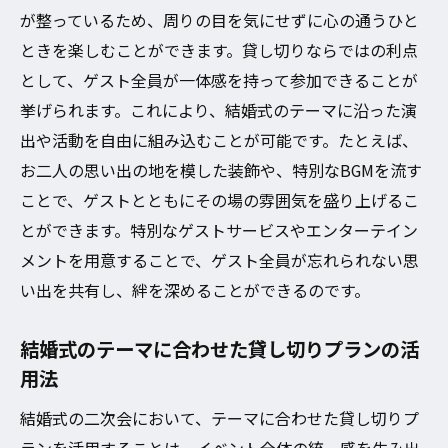
択肢
が整っているため、周りの目を気にせずに心の通うひと
貸し切りプランが叶える素晴らしいゲスト
ときを楽しむことができます。貸し切りならではの利点
体験
として、ゲスト全員が一体感を持って参加できることが
挙げられます。これにより、結婚式のテーマに沿った演
大阪市で貸し切りプランを選ぶ際のポイン
出や活動を自由に組み込むことが可能です。たとえば、
ト
お二人の思い出の地を模した装飾や、特別なBGMを流す
二次会をさらに特別にする貸し切りの活用
ことで、ゲストとともにその場の雰囲気を盛り上げるこ
法
とができます。特別なゲストサービスやエンターテイン
結婚式二次会を盛り上げる大阪市の貸し切りプ
メントを用意することで、ゲスト全員が忘れられない思
ラン活用術
い出を共有し、絆を深めることができるのです。
二次会を成功させる貸し切りプランの活用
法
結婚式のテーマに合わせた貸し切りプランの活
大阪市の貸し切りプランで演出する特別な
用法
雰囲気
結婚式の二次会において、テーマに合わせた貸し切りプ
ゲストと共に楽しむための貸し切りプラン