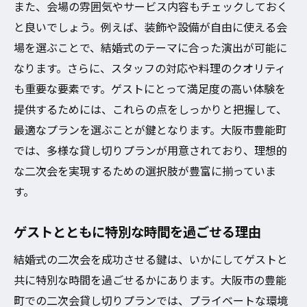
大阪市豊能町で叶えるプライベートな結婚式二
また、会場の雰囲気やサービス内容もチェックしておく
次会の過ごし方
と良いでしょう。例えば、装飾や設備が自由に使える会
豊能町の魅力的な貸し切り会場をご紹介
場を選ぶことで、結婚式のテーマに合った演出が可能に
なります。さらに、スタッフの対応や料理のクオリティ
自然豊かな環境で過ごす結婚式二次会
も重要な要素です。ゲストにとって満足度の高い体験を
プライベート感あふれる貸し切り空間の楽
提供するためには、これらの点をしっかりと把握して、
しみ方
最適なプランを選ぶことが鍵となります。大阪市豊能町
豊能町で実現する贅沢な結婚式二次会
では、多様な貸し切りプランが用意されており、理想的
地域の魅力を活かした二次会プラン
な二次会を実現するための選択肢が豊富に揃っていま
大阪市豊能町で叶える特別な一日
す。
貸し切りプランで結婚式二次会を特別にする大
阪市の魅力
ゲストとともに特別な時間を過ごせる理由
貸し切りプランがもたらす特別感の理由
結婚式の二次会を成功させる鍵は、いかにしてゲストと
大阪市で人気の貸し切りプランの特徴
共に特別な時間を過ごせるかにあります。大阪市の豊能
二次会を華やかにする貸し切りプランの選
町での二次会貸し切りプランでは、プライベートな環境