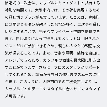
結婚式の二次会は、カップルにとってゲストと共有する
大阪市での貸し切りプラン活用のメリット
特別な時間です。大阪市内では、その夢を実現するため
大阪市豊能町で結婚式二次会を貸し切りで楽し
の貸し切りプランが充実しています。たとえば、豊能町
む方法
には歴史とモダンが融合した会場が多く、二次会を貸し
豊能町での二次会貸し切りプラン活用法
切りにすることで、完全なプライベート空間を提供でき
魅力的な貸し切り会場を選ぶコツ
ます。貸し切りによって得られるメリットは、限られた
ゲストだけが参加できるため、親しい人々との親密な交
大阪市豊能町で叶える理想的な二次会
流が深まることです。また、音楽や照明、装飾を自由に
貸し切りで実現するプライベートな時間
アレンジできるため、カップルの個性を最大限に引き出
豊能町の貸し切り会場で楽しむ特別なひと
すことができます。さらに、プロのスタッフがサポート
とき
してくれるため、準備から当日の進行までスムーズに行
大阪市豊能町で叶える二次会の魅力
えます。このように、大阪市内での二次会貸し切りは、
カップルごとのテーマやスタイルに合わせてカスタマイ
ズ可能です。