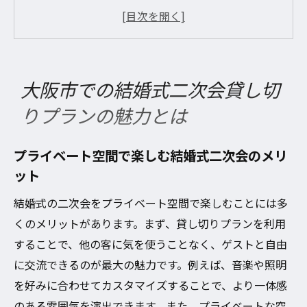
メリット
大阪市の多彩な貸し切りプラン選びのポイ
ント
ゲストとともに特別な時間を過ごせる理由
大阪市での結婚式二次会貸し切
結婚式のテーマに合わせた貸し切りプラン
りプランの魅力とは
の活用法
大阪市内で叶える夢の二次会プラン
プライベート空間で楽しむ結婚式二次会のメリ
貸し切りプランで実現する心に残る二次会
ット
結婚式二次会を貸し切りで楽しむ大阪市内のス
結婚式の二次会をプライベート空間で楽しむことには多
ポット
くのメリットがあります。まず、貸し切りプランを利用
雰囲気抜群のおすすめ貸し切りスポット
することで、他の客に気を使うことなく、ゲストと自由
大阪市内の隠れ家的な二次会会場
に交流できるのが最大の魅力です。例えば、音楽や照明
地元で人気の貸し切りスポットを紹介
を好みに合わせてカスタマイズすることで、より一体感
貸し切りスペースで叶えるユニークな二次
のある雰囲気を演出できます。また、プライベートな空