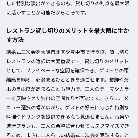
した特別な演出ができるのも、貸し切りの利点を最大限
豊中市の隠れ家的レストランを探す方法
に活かすことが可能だからこそです。
ゲストが喜ぶ料理とサービスの選び方
レストラン貸し切りのメリットを最大限に生か
貸し切りプランの比較と選定ポイント
す方法
二次会にぴったりのロケーションとは
結婚式二次会を大阪市北区や豊中市で行う際、貸し切り
豊中市での二次会を盛り上げる企画
レストランの選択は大変重要です。貸し切りのメリット
心に残る演出を実現するためのヒント
として、プライベートな空間を確保でき、ゲストとの距
結婚式二次会貸し切りで大阪市北区と豊中市の
離感を縮め、心温まるひとときを過ごせます。装飾や演
魅力を最大限に活用
出の自由度が高まることも魅力で、二人のテーマやカラ
地域の特性を活かした二次会の演出
ーを反映させた独自の空間作りが可能です。さらに、メ
大阪市北区の文化を感じるレストラン選び
ニュー選択の幅が広がり、ゲストの好みに応じた特別な
豊中市ならではのアットホームな雰囲気
料理やドリンクを提供できる点も見逃せません。音楽や
地元食材を活かしたスペシャルメニュー
進行プランも、二人の希望に合わせてカスタマイズでき
歴史とモダンが融合する空間演出
るため、まさに二人らしい結婚式二次会を実現すること