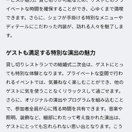
プライベート空間だからこそ可能な演出
イベートな時間を確保することができ、心ゆくまで満喫
特別な瞬間を共有するためのサプライズ
できます。さらに、シェフが手掛ける特別なメニューや
ゲスト参加型のイベントで絆を深める
ディテールにこだわった内装が、訪れる人々を魅了しま
忘れられない思い出を作るための工夫
す。
心に残る結婚式二次会貸し切りを大阪市北区で
ゲストも満足する特別な演出の魅力
実現するポイント
理想の二次会を叶えるための事前準備
貸し切りレストランでの結婚式二次会は、ゲストにとっ
貸し切りレストランの選び方と予約のコツ
ても特別な体験となります。プライベートな空間で行わ
れるイベントでは、気兼ねなく楽しむことができ、他の
大阪市北区ならではの特別演出アイデア
ゲストに気を使うことなくリラックスして過ごせます。
ゲストを魅了するためのプログラム作り
さらに、オリジナルの演出やプログラムを組み込むこと
二次会のテーマに合わせたデコレーション
で、参加者全員が心に残る時間を共有できます。音楽や
笑顔溢れるひとときを演出するために
照明、装飾など、細部にわたって考え抜かれた演出は、
豊中市で特別な結婚式二次会貸し切りレストラ
ゲストにとっても忘れられない思い出となります。こう
ンの選び方ガイド