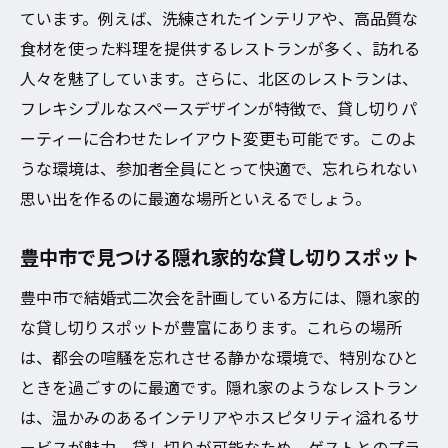
ています。例えば、洗練されたインテリアや、高品質な
大阪市北区と豊中市で注目の結婚式二次会貸し
食材を使った料理を提供するレストランが多く、訪れる
切りレストラン特集
人々を魅了しています。さらに、北区のレストランは、
北区で話題のモダンレストランとは
フレキシブルなスペースデザインが特徴で、貸し切りパ
豊中市で人気のカジュアルダイニング
ーティーに合わせたレイアウト変更も可能です。このよ
特別な日を演出するための高級レストラン
うな環境は、参加者全員にとって快適で、忘れられない
ゲストと共に楽しむアットホームなレスト
思い出を作るのに最適な場所といえるでしょう。
ラン
豊中市で見つける隠れ家的な貸し切りスポット
音響設備が充実したおすすめレストラン
イベントに最適な多目的スペースの紹介
豊中市で結婚式二次会を計画している方には、隠れ家的
な貸し切りスポットが豊富にあります。これらの場所
結婚式二次会貸し切りが叶えるゲストとのプラ
は、都会の喧騒を忘れさせる静かな環境で、特別なひと
イベートな時間の魅力
ときを過ごすのに最適です。隠れ家のようなレストラン
貸し切り空間で実現する親密なひととき
は、温かみのあるインテリアやホスピタリティ溢れるサ
ゲストの心に残るあたたかいおもてなし
ービスが魅力。貸し切りが可能なため、ゲストとのプラ