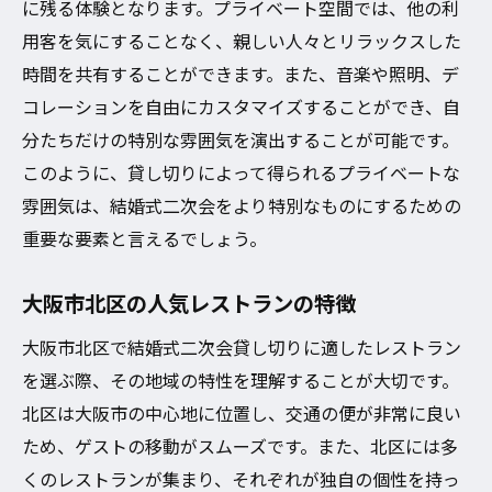
に残る体験となります。プライベート空間では、他の利
豊中市のおすすめレストラン特集
用客を気にすることなく、親しい人々とリラックスした
二次会を彩るための演出アイディア
時間を共有することができます。また、音楽や照明、デ
貸し切りならではのオリジナルメニューを
コレーションを自由にカスタマイズすることができ、自
楽しむ
分たちだけの特別な雰囲気を演出することが可能です。
ゲストを喜ばせるサプライズ演出
このように、貸し切りによって得られるプライベートな
結婚式二次会貸し切りを成功させるためのレス
雰囲気は、結婚式二次会をより特別なものにするための
トラン選びのコツ
重要な要素と言えるでしょう。
事前に確認すべきレストランの施設設備
大阪市北区の人気レストランの特徴
貸し切りレストランの予約時期と注意点
コストパフォーマンスを考慮した選び方
大阪市北区で結婚式二次会貸し切りに適したレストラン
を選ぶ際、その地域の特性を理解することが大切です。
ゲストのアクセスを考慮した立地の選定
北区は大阪市の中心地に位置し、交通の便が非常に良い
レストランスタッフとのコミュニケーショ
ため、ゲストの移動がスムーズです。また、北区には多
ンがカギ
くのレストランが集まり、それぞれが独自の個性を持っ
二次会プランのカスタマイズ方法