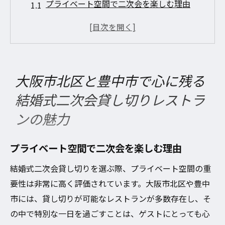
プライベート空間で二次会を楽しむ理由
大阪市北区の人気レストランの特徴
豊中市で見つける隠れ家的な貸し切りスポ
ット
ゲストも満足する特別な演出の魅力
大阪市北区と豊中市で心に残る
レストラン貸し切りのメリットを最大限に
結婚式二次会貸し切りレストラ
生かす方法
ンの魅力
心に残る結婚式二次会を演出するためのポ
イント
プライベート空間で二次会を楽しむ理由
結婚式二次会貸し切りで叶える特別なひととき
大阪市北区・豊中市の選択肢
結婚式二次会貸し切りを選ぶ際、プライベート空間の重
要性は非常に高く評価されています。大阪市北区や豊中
テーマに合わせたレストラン選びのコツ
市には、貸し切りが可能なレストランが多数存在し、そ
大阪市北区で人気の貸し切りレストランと
の中で特別な一日を過ごすことは、ゲストにとっても心
は