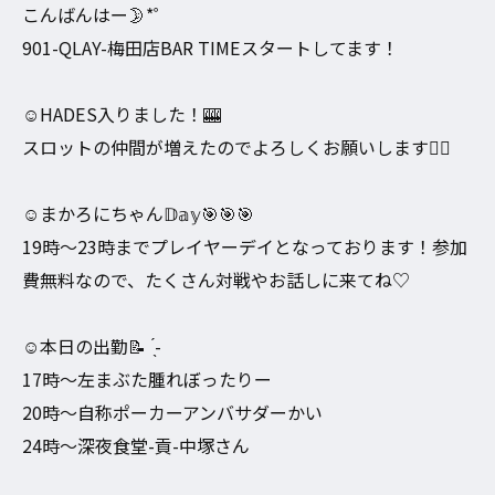
こんばんはー🌛*゜
901-QLAY-梅田店BAR TIMEスタートしてます！
☺️HADES入りました！🎰
スロットの仲間が増えたのでよろしくお願いします👯‍♀️
☺️まかろにちゃん𝔻𝕒𝕪🎯🎯🎯
19時～23時までプレイヤーデイとなっております！参加
費無料なので、たくさん対戦やお話しに来てね♡
☺️本日の出勤📝 ́͏̖-
17時～左まぶた腫れぼったりー
20時～自称ポーカーアンバサダーかい
24時～深夜食堂-貢-中塚さん