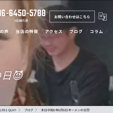
06-6450-5788
お問い合わせはこちら
2店舗共通
の声
当店の特徴
アクセス
ブログ
コラム
ダーツ
901-QLAY-梅田店
カラオケ
フード
日😈
ランチ
イベント
1-QLAY-
ブログ
本日令和6年6月6日オーメンの日😈