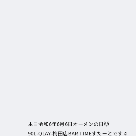
本日令和6年6月6日オーメンの日😈
901-QLAY-梅田店BAR TIMEすたーとです☺️