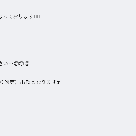
ております🙇‍♀️
✨
…🥺🥺🥺
り次第）出勤となります❣️